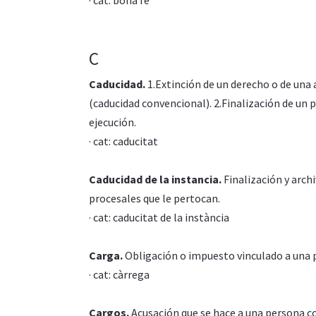
· cat: bona fe
C
Caducidad.
1.Extinción de un derecho o de una a
(caducidad convencional). 2.Finalización de un
ejecución.
· cat: caducitat
Caducidad de la instancia.
Finalización y arch
procesales que le pertocan.
· cat: caducitat de la instància
Carga.
Obligación o impuesto vinculado a una p
· cat: càrrega
Cargos.
Acusación que se hace a una persona co