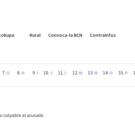
cokupa
Rural
Convoca-la BCN
ContraInfos
G
H
I
J
L
M
N
O
P
o culpable al acusado.