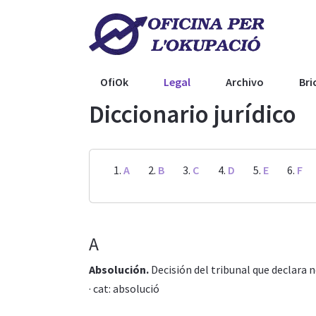
OfiOk
Legal
Archivo
Bri
Diccionario jurídico
A
B
C
D
E
F
A
Absolución.
Decisión del tribunal que declara n
· cat: absolució