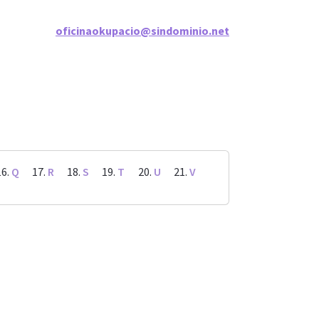
oficinaokupacio@sindominio.net
Q
R
S
T
U
V