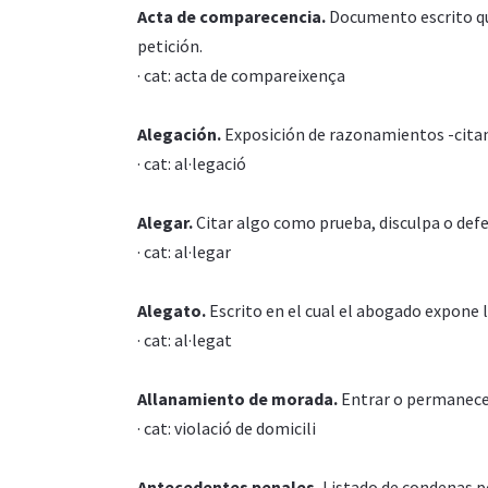
Acta de comparecencia.
Documento escrito que 
petición.
· cat: acta de compareixença
Alegación.
Exposición de razonamientos -citand
· cat: al·legació
Alegar.
Citar algo como prueba, disculpa o defe
· cat: al·legar
Alegato.
Escrito en el cual el abogado expone 
· cat: al·legat
Allanamiento de morada.
Entrar o permanecer 
· cat: violació de domicili
Antecedentes penales.
Listado de condenas p